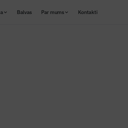
ja
Balvas
Par mums
Kontakti
s konference “Regulējums. Finansējums. Ilgtspēja.” Krāslavā
as nozares konference “Regulē
ms. Ilgtspēja.” Krāslavā
26
Skatījumi: 253
Kopēt linku