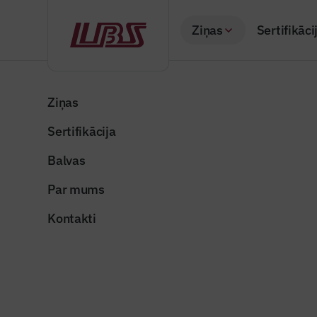
Ziņas
Sertifikāci
Atpakaļ
Sākums
Visas ziņas
Izceltās ziņas
Būvniecības nozare
Ziņas
Sertifikācija
Izceltās ziņas
Būvniecīb
Balvas
Finansēju
Par mums
Publicēts: 15.06.20
Kontakti
Dalīties: