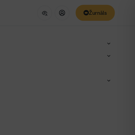
Žurnāls
jums.