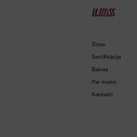
Atpakaļ
Sākums
Visas ziņas
Būvindustrijas lielā balva
Ceļā uz klimata neitralitāti
Ziņas
Sertifikācija
Raksti žurnālā "Būvinženieris"
Ceļā uz klimata neitralitāti
Balvas
Publicēts: 23.02.2020
Skatījumi: 1339
Par mums
Kontakti
klimata-parmainas
Dalīties:
Kopēt linku