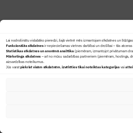
Lai nodrošinātu vislabāko pieredzi, šajā vietnē mēs izmantojam sīkdatnes un līdzīgas 
Funkcionālās sīkdatnes
ir nepieciešamas vietnes darbībai un drošībai – tās atceras 
Statistikas sīkdatnes un anonīmā analītika
(piemēram, izmantojot privātumam draudz
Mārketinga sīkdatnes
– arī no mūsu sadarbības partneriem (piemēram, hostinga, dr
aizsardzības noteikumus.
Jūs varat
piekrist visām sīkdatnēm
,
izvēlēties tikai noteiktas kategorijas
vai
atte