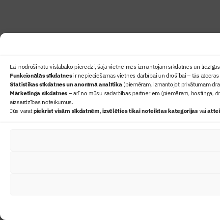
Lai nodrošinātu vislabāko pieredzi, šajā vietnē mēs izmantojam sīkdatnes un līdzīgas 
Funkcionālās sīkdatnes
ir nepieciešamas vietnes darbībai un drošībai – tās atceras 
Statistikas sīkdatnes un anonīmā analītika
(piemēram, izmantojot privātumam draudz
Mārketinga sīkdatnes
– arī no mūsu sadarbības partneriem (piemēram, hostinga, dr
aizsardzības noteikumus.
Jūs varat
piekrist visām sīkdatnēm
,
izvēlēties tikai noteiktas kategorijas
vai
atte