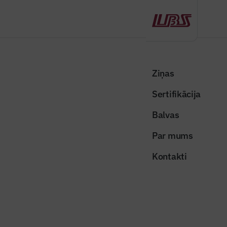
Atpakaļ
Sākums
Visas ziņas
Nozares vēstis
Daugavpils dzimtsarakstu nodaļas ēkas rekonstrukcija tuvojas
Ziņas
noslēgumam
Sertifikācija
Valsts un pašvaldības ziņas
Balvas
Daugavpils dzimtsarakstu nodaļas
Par mums
ēkas rekonstrukcija tuvojas
Kontakti
noslēgumam
Publicēts: 09.10.2020
Skatījumi: 1241
daugavpilsdzimtsarakstunodala