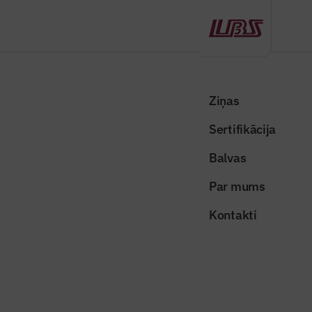
Atpakaļ
Sākums
Visas ziņas
Nozares vēstis
Izsludināts slēgts konkurss “Rail Baltica” Salaspils kravu termināļa
Ziņas
būvprojekta izstrādei
Sertifikācija
Valsts un pašvaldības ziņas
Balvas
Izsludināts slēgts konkurss “Rail
Par mums
Baltica” Salaspils kravu termināļa
Kontakti
būvprojekta izstrādei
Publicēts: 09.10.2020
Skatījumi: 629
rail-baltica-salaspils-kravu-parkrausanas-terminals