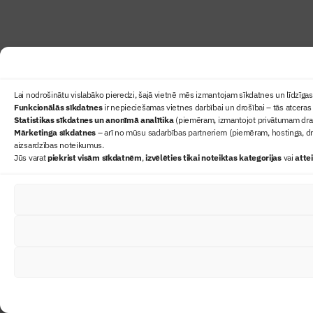
Lai nodrošinātu vislabāko pieredzi, šajā vietnē mēs izmantojam sīkdatnes un līdzīgas 
Funkcionālās sīkdatnes
ir nepieciešamas vietnes darbībai un drošībai – tās atceras 
Statistikas sīkdatnes un anonīmā analītika
(piemēram, izmantojot privātumam draudz
Mārketinga sīkdatnes
– arī no mūsu sadarbības partneriem (piemēram, hostinga, dr
aizsardzības noteikumus.
Jūs varat
piekrist visām sīkdatnēm
,
izvēlēties tikai noteiktas kategorijas
vai
atte