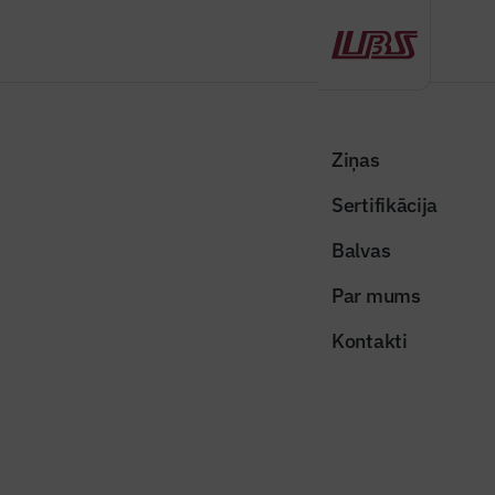
Atpakaļ
Sākums
Visas ziņas
Nozares vēstis
Dreiliņos sāks jauna biznesa parka būvniecību, plānots arī padel tenisa
Ziņas
sporta centrs
Sertifikācija
Nozares vēstis
Balvas
Dreiliņos sāks jauna biznesa parka
Par mums
būvniecību, plānots arī padel
Kontakti
tenisa sporta centrs
Publicēts: 17.03.2026
Skatījumi: 427
Publicitātes attēls