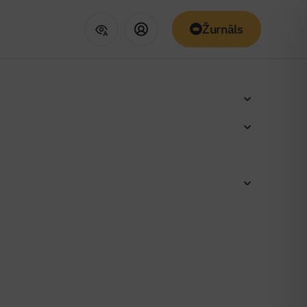
Žurnāls
kārtu