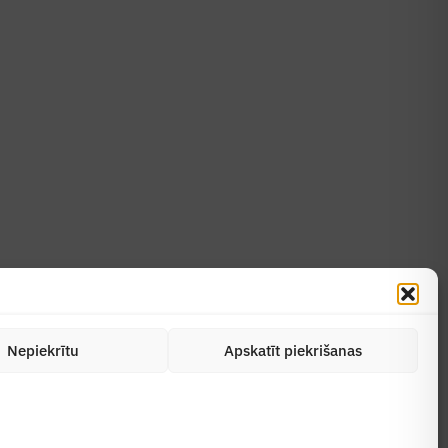
Uzzināt vairāk
Abonēt žurnālu
Nepiekrītu
Apskatīt piekrišanas