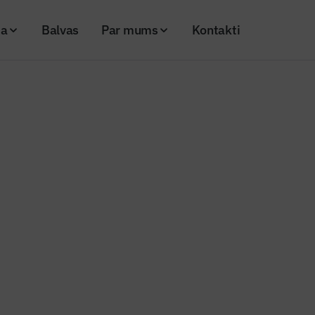
ja
Balvas
Par mums
Kontakti
jekta “Nordale” pirmo kārtu būvēs SIA “Aimasa”
 ēku projekta “Nordale” pirmo 
A “Aimasa”
26
Skatījumi: 357
Kopēt linku