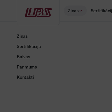
Ziņas
Sertifikāci
Atpakaļ
Sākums
Visas ziņas
Nozares vēstis
Dzīvojamo ēku pro
Ziņas
Sertifikācija
Nozares vēstis
Dzīvojamo
Balvas
būvēs SI
Par mums
Publicēts: 17.03.20
Kontakti
Publicitātes attēls
Dalīties: