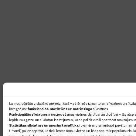
Abonē žurnālu “Būvinženie
Žurnāls Būvinženieris ir rokasgrāmata būv
lasāmviela par būvniecību ikvienam
Ziņas
Lai nodrošinātu vislabāko pieredzi, šajā vietnē mēs izmantojam sīkdatnes un līdzīga
kategorijās:
funkcionālās
,
statistikas
un
mārketinga
sīkdatnes.
Sertifikā
Funkcionālās sīkdatnes
ir nepieciešamas vietnes darbībai un drošībai – tās atcera
Žurnāls 
iepirkumu grozu un sīkdatņu iestatījumus, kā arī palīdz droši apstrādāt maksājumus
Statistikas sīkdatnes un anonīmā analītika
(piemēram, izmantojot privātumam dr
Būvindus
Umami) palīdz saprast, kā tiek lietota mūsu vietne un kāds saturs ir populārākais, l
Par mu