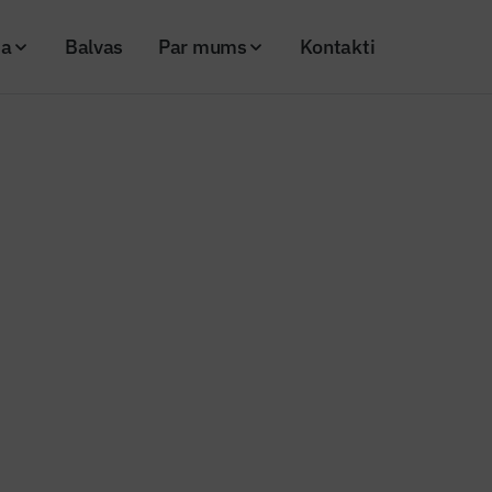
ja
Balvas
Par mums
Kontakti
s Centrālā Biznesa Rajona” attīstību un veidot kvalitatīvu pilsētvidi
ināt “Rīgas Centrālā Biznesa Ra
un veidot kvalitatīvu pilsētvidi
26
Skatījumi: 268
Kopēt linku