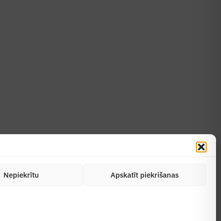
Uzzināt vairāk
Abonēt žurnālu
Nepiekrītu
Apskatīt piekrišanas