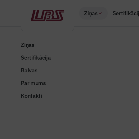
Ziņas
Sertifikāci
Atpakaļ
Sākums
Visas ziņas
Nozares vēstis
Sola veicināt “Rīga
Ziņas
Sertifikācija
Nozares vēstis
Sola veic
Balvas
attīstību 
Par mums
Publicēts: 17.03.20
Kontakti
Publicitātes foto
Dalīties: