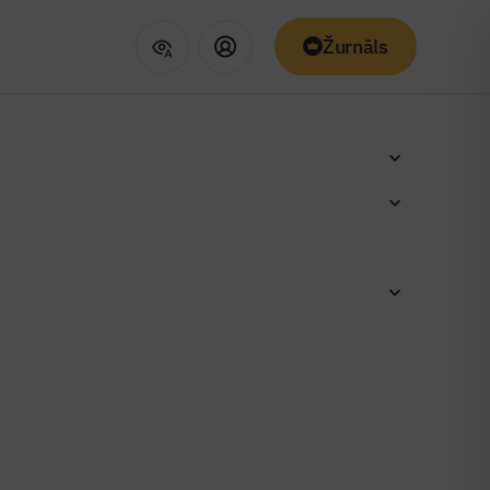
Žurnāls
jona”