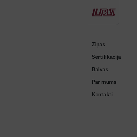
Atpakaļ
Sākums
Visas ziņas
Nozares vēstis
Efektīvi enerģijas ražošanas risinājumi mājoklim un tiem pieejamais
Ziņas
valsts atbalsts
Sertifikācija
Nozares vēstis
Balvas
Efektīvi enerģijas ražošanas
Par mums
risinājumi mājoklim un tiem
Kontakti
pieejamais valsts atbalsts
Publicēts: 22.01.2026
Skatījumi: 240
Foto ilustratīvs