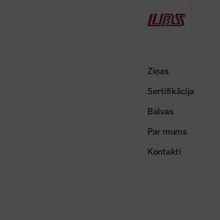
Atpakaļ
Sākums
Visas ziņas
Nozares vēstis
Latvijas uzņēmēji var pretendēt uz finansējumu inovatīvu tehnoloģiju
Ziņas
ieviešanai
Sertifikācija
Nozares vēstis
Balvas
Latvijas uzņēmēji var pretendēt uz
Par mums
finansējumu inovatīvu tehnoloģiju
Kontakti
ieviešanai
Publicēts: 22.01.2026
Skatījumi: 204
Dalīties: