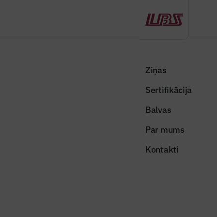
Atpakaļ
Sākums
Visas ziņas
Nozares vēstis
Ekonomikas izaugsmi turpinās balstīt investīcijas, eksports un
Ziņas
privātais patēriņš
Sertifikācija
Nozares vēstis
Balvas
Ekonomikas izaugsmi turpinās
Par mums
balstīt investīcijas, eksports un
Kontakti
privātais patēriņš
Publicēts: 05.01.2026
Skatījumi: 153
Attēls ilustratīvs