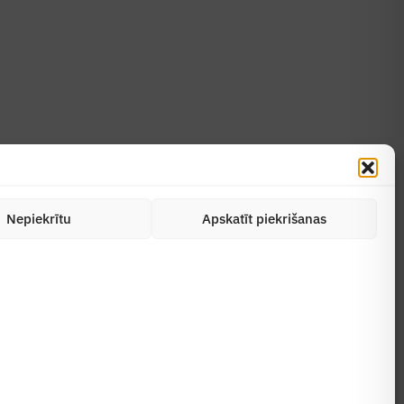
Uzzināt vairāk
Abonēt žurnālu
Nepiekrītu
Apskatīt piekrišanas