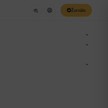
Žurnāls
alitātes