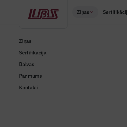
Ziņas
Sertifikāci
Atpakaļ
Sākums
Visas ziņas
Būvindustrijas lielā balva
Ekspertīz
Ziņas
Sertifikācija
Raksti žurnālā "Būvi
Ekspertīze
Balvas
vērtēšan
Par mums
Publicēts: 20.04.20
Kontakti
bvkb
Dalīties: