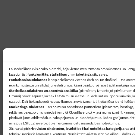
Žurnāls Būvinženieris ir rokasgrāmata būv
lasāmviela par būvniecību ikvienam
Ziņas
Lai nodrošinātu vislabāko pieredzi, šajā vietnē mēs izmantojam sīkdatnes un līdzīga
kategorijās:
funkcionālās
,
statistikas
un
mārketinga
sīkdatnes.
Sertifikā
Funkcionālās sīkdatnes
ir nepieciešamas vietnes darbībai un drošībai – tās atcera
Žurnāls 
iepirkumu grozu un sīkdatņu iestatījumus, kā arī palīdz droši apstrādāt maksājumus
Statistikas sīkdatnes un anonīmā analītika
(piemēram, izmantojot privātumam dr
Būvindus
Umami) palīdz saprast, kā tiek lietota mūsu vietne un kāds saturs ir populārākais, l
Par mu
uzlabot. Dati tiek apkopoti kopsavilkumos, nevis izmantoti tiešai jūsu identificēšan
Mārketinga sīkdatnes
– arī no mūsu sadarbības partneriem (piemēram, hostinga,
reklāmas pakalpojumu sniedzējiem, kā Cloudflare u.c.) – ļauj mums izmērīt kampa
piedāvāt jums atbilstošākus pakalpojumus un piedāvājumus. Dažos gadījumos datu
arī ārpus ES/EEZ, ievērojot piemērojamos datu aizsardzības noteikumus.
Jūs varat
piekrist visām sīkdatnēm
,
izvēlēties tikai noteiktas kategorijas
vai
att
tehniski nepieciešamajām sīkdatnēm. Nepiekrītot vai atsaucot piekrišanu, dažas vi