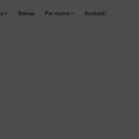
ja
Balvas
Par mums
Kontakti
e – ne tikai atbilstības, bet arī kvalitātes vērtēšana
nženieris"
 – ne tikai atbilstības, bet arī kv
a
20
Skatījumi: 617
Kopēt linku