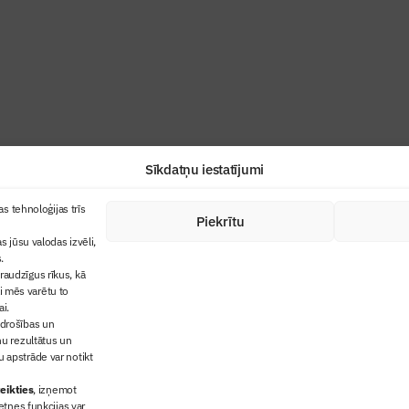
industrijas profesionāļiem un aizraujoša
Sīkdatņu iestatījumi
+371 67845910
s tehnoloģijas trīs
Piekrītu
cija
+371 26461816
s jūsu valodas izvēli,
lbs@blbs.lv
"Būvinženieris"
.
audzīgus rīkus, kā
trijas balvas
ai mēs varētu to
ms
ai.
 drošības un
ņu rezultātus un
 apstrāde var notikt
eikties
, izņemot
etnes funkcijas var