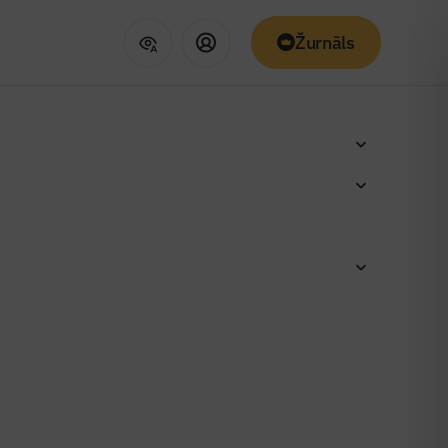
Žurnāls
oliktavas