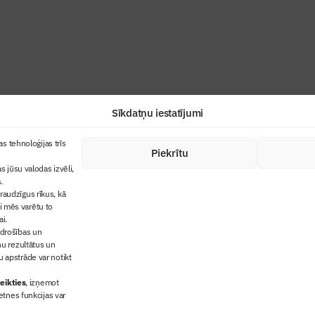
industrijas profesionāļiem un aizraujoša
Sīkdatņu iestatījumi
+371 67845910
s tehnoloģijas trīs
Piekrītu
cija
+371 26461816
s jūsu valodas izvēli,
lbs@blbs.lv
"Būvinženieris"
.
audzīgus rīkus, kā
trijas balvas
ai mēs varētu to
ms
ai.
 drošības un
ņu rezultātus un
 apstrāde var notikt
eikties
, izņemot
etnes funkcijas var