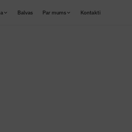
ja
Balvas
Par mums
Kontakti
ota “Tenachem” jaunā noliktavas ēka Dobelē
cijā nodota “Tenachem” jaunā n
lē
26
Skatījumi: 341
Kopēt linku