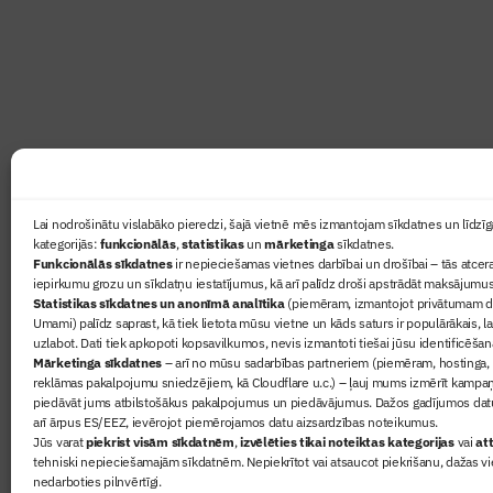
Žurnāls Būvinženieris ir rokasgrāmata būv
lasāmviela par būvniecību ikvienam
Ziņas
Lai nodrošinātu vislabāko pieredzi, šajā vietnē mēs izmantojam sīkdatnes un līdzīga
kategorijās:
funkcionālās
,
statistikas
un
mārketinga
sīkdatnes.
Sertifikā
Funkcionālās sīkdatnes
ir nepieciešamas vietnes darbībai un drošībai – tās atcera
Žurnāls 
iepirkumu grozu un sīkdatņu iestatījumus, kā arī palīdz droši apstrādāt maksājumus
Statistikas sīkdatnes un anonīmā analītika
(piemēram, izmantojot privātumam dr
Būvindus
Umami) palīdz saprast, kā tiek lietota mūsu vietne un kāds saturs ir populārākais, l
Par mu
uzlabot. Dati tiek apkopoti kopsavilkumos, nevis izmantoti tiešai jūsu identificēšan
Mārketinga sīkdatnes
– arī no mūsu sadarbības partneriem (piemēram, hostinga,
reklāmas pakalpojumu sniedzējiem, kā Cloudflare u.c.) – ļauj mums izmērīt kampa
piedāvāt jums atbilstošākus pakalpojumus un piedāvājumus. Dažos gadījumos datu
arī ārpus ES/EEZ, ievērojot piemērojamos datu aizsardzības noteikumus.
Jūs varat
piekrist visām sīkdatnēm
,
izvēlēties tikai noteiktas kategorijas
vai
att
tehniski nepieciešamajām sīkdatnēm. Nepiekrītot vai atsaucot piekrišanu, dažas vi
nedarboties pilnvērtīgi.