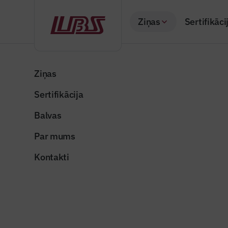
Ziņas
Sertifikāci
Atpakaļ
Sākums
Visas ziņas
Nozares vēstis
Ekspluatācijā nod
Ziņas
Sertifikācija
Nozares vēstis
Ekspluatā
Balvas
ēka Dobe
Par mums
Publicēts: 24.02.20
Kontakti
Publicitātes foto
Dalīties: