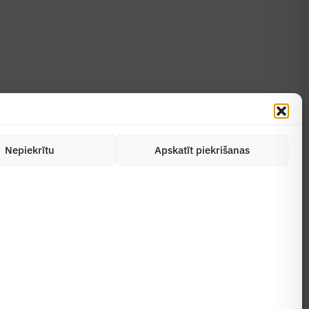
Uzzināt vairāk
Abonēt žurnālu
Nepiekrītu
Apskatīt piekrišanas