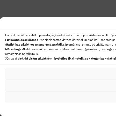
Lai nodrošinātu vislabāko pieredzi, šajā vietnē mēs izmantojam sīkdatnes un līdzīgas 
Funkcionālās sīkdatnes
ir nepieciešamas vietnes darbībai un drošībai – tās atceras 
Statistikas sīkdatnes un anonīmā analītika
(piemēram, izmantojot privātumam draudz
Mārketinga sīkdatnes
– arī no mūsu sadarbības partneriem (piemēram, hostinga, dr
aizsardzības noteikumus.
Jūs varat
piekrist visām sīkdatnēm
,
izvēlēties tikai noteiktas kategorijas
vai
atte