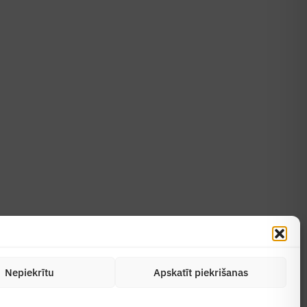
Uzzināt vairāk
Abonēt žurnālu
Nepiekrītu
Apskatīt piekrišanas