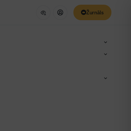
Žurnāls
bcijai