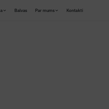
ja
Balvas
Par mums
Kontakti
du plāksnes efektīvai skaņu absorbcijai
nženieris"
u plāksnes efektīvai skaņu absor
19
Skatījumi: 841
a_sapulcu_telpa
Kopēt linku