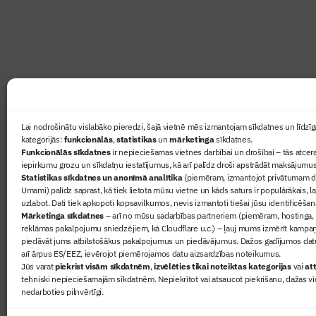
lasāmviela par būvniecību ikvienam
Ziņas
Lai nodrošinātu vislabāko pieredzi, šajā vietnē mēs izmantojam sīkdatnes un līdzīga
kategorijās:
funkcionālās
,
statistikas
un
mārketinga
sīkdatnes.
Sertifikā
Funkcionālās sīkdatnes
ir nepieciešamas vietnes darbībai un drošībai – tās atcera
Žurnāls 
iepirkumu grozu un sīkdatņu iestatījumus, kā arī palīdz droši apstrādāt maksājumus
Statistikas sīkdatnes un anonīmā analītika
(piemēram, izmantojot privātumam dr
Būvindus
Umami) palīdz saprast, kā tiek lietota mūsu vietne un kāds saturs ir populārākais, l
Par mu
uzlabot. Dati tiek apkopoti kopsavilkumos, nevis izmantoti tiešai jūsu identificēšan
Mārketinga sīkdatnes
– arī no mūsu sadarbības partneriem (piemēram, hostinga,
reklāmas pakalpojumu sniedzējiem, kā Cloudflare u.c.) – ļauj mums izmērīt kampa
piedāvāt jums atbilstošākus pakalpojumus un piedāvājumus. Dažos gadījumos datu
arī ārpus ES/EEZ, ievērojot piemērojamos datu aizsardzības noteikumus.
Jūs varat
piekrist visām sīkdatnēm
,
izvēlēties tikai noteiktas kategorijas
vai
att
tehniski nepieciešamajām sīkdatnēm. Nepiekrītot vai atsaucot piekrišanu, dažas vi
nedarboties pilnvērtīgi.
© 2026 Visas tiesības aizsargātas
Privātuma politika