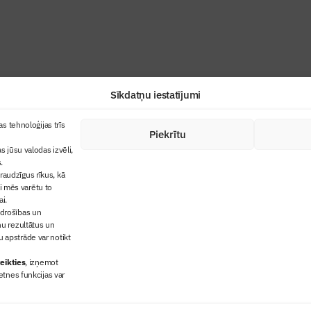
Sīkdatņu iestatījumi
+371 67845910
s tehnoloģijas trīs
Piekrītu
cija
+371 26461816
s jūsu valodas izvēli,
lbs@blbs.lv
"Būvinženieris"
.
audzīgus rīkus, kā
trijas balvas
ai mēs varētu to
ms
ai.
 drošības un
ņu rezultātus un
 apstrāde var notikt
eikties
, izņemot
etnes funkcijas var