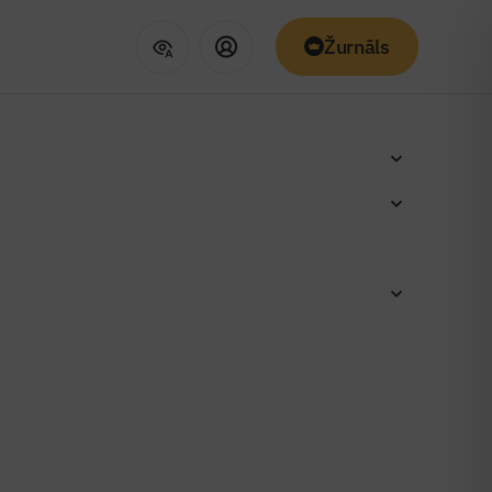
Žurnāls
par 8,4 %