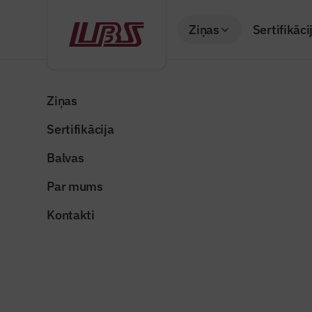
Ziņas
Sertifikāci
Atpakaļ
Sākums
Visas ziņas
Nozares vēstis
Gada laikā mājokļu
Ziņas
Sertifikācija
Nozares vēstis
Gada laik
Balvas
Publicēts: 15.12.20
Par mums
Kontakti
Foto ilustratīvs
Dalīties: