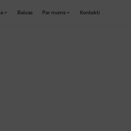
ja
Balvas
Par mums
Kontakti
 cenas palielinājušās par 8,4 %
ā mājokļu cenas palielinājušās 
25
Skatījumi: 211
Kopēt linku