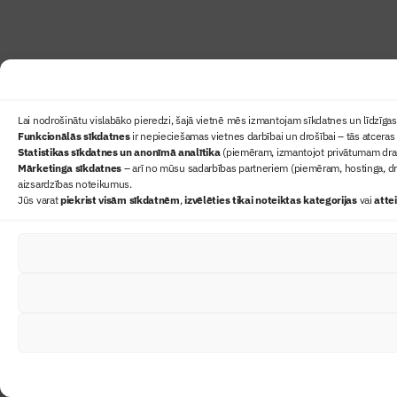
Lai nodrošinātu vislabāko pieredzi, šajā vietnē mēs izmantojam sīkdatnes un līdzīgas 
Funkcionālās sīkdatnes
ir nepieciešamas vietnes darbībai un drošībai – tās atceras 
Statistikas sīkdatnes un anonīmā analītika
(piemēram, izmantojot privātumam draudz
Mārketinga sīkdatnes
– arī no mūsu sadarbības partneriem (piemēram, hostinga, dr
aizsardzības noteikumus.
Jūs varat
piekrist visām sīkdatnēm
,
izvēlēties tikai noteiktas kategorijas
vai
atte