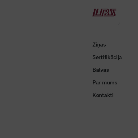
Atpakaļ
Sākums
Visas ziņas
Būvindustrijas lielā balva
Grunts stiprināšana ar stabilizēšanas tehnoloģiju
Ziņas
Sertifikācija
Raksti žurnālā "Būvinženieris"
Grunts stiprināšana ar
Balvas
stabilizēšanas tehnoloģiju
Par mums
Publicēts: 15.08.2019
Skatījumi: 1075
Kontakti
keller1
Dalīties:
Kopēt linku