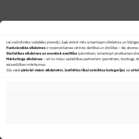
Lai nodrošinātu vislabāko pieredzi, šajā vietnē mēs izmantojam sīkdatnes un līdzīgas 
Funkcionālās sīkdatnes
ir nepieciešamas vietnes darbībai un drošībai – tās atceras 
Statistikas sīkdatnes un anonīmā analītika
(piemēram, izmantojot privātumam draudz
Mārketinga sīkdatnes
– arī no mūsu sadarbības partneriem (piemēram, hostinga, dr
aizsardzības noteikumus.
Jūs varat
piekrist visām sīkdatnēm
,
izvēlēties tikai noteiktas kategorijas
vai
atte