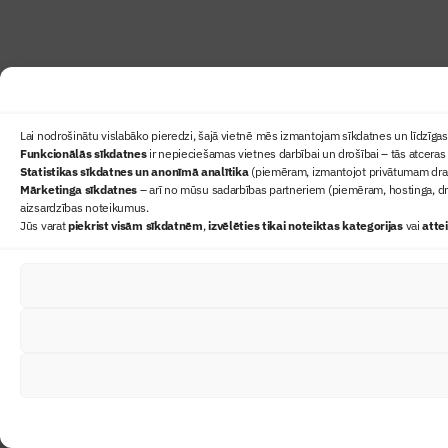
Lai nodrošinātu vislabāko pieredzi, šajā vietnē mēs izmantojam sīkdatnes un līdzīgas 
Funkcionālās sīkdatnes
ir nepieciešamas vietnes darbībai un drošībai – tās atceras 
Statistikas sīkdatnes un anonīmā analītika
(piemēram, izmantojot privātumam draudz
Mārketinga sīkdatnes
– arī no mūsu sadarbības partneriem (piemēram, hostinga, dr
aizsardzības noteikumus.
Jūs varat
piekrist visām sīkdatnēm
,
izvēlēties tikai noteiktas kategorijas
vai
atte