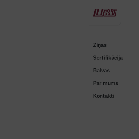
Atpakaļ
Sākums
Visas ziņas
Nozares vēstis
Informēs par plānotajiem satiksmes drošības uzlabojumiem uz
Ziņas
Tallinas šosejas
Sertifikācija
Nozares vēstis
Balvas
Informēs par plānotajiem
Par mums
satiksmes drošības uzlabojumiem
Kontakti
uz Tallinas šosejas
Publicēts: 06.09.2020
Skatījumi: 537
porthotel