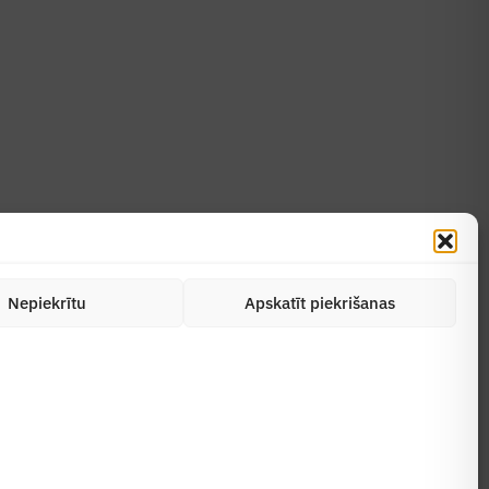
Uzzināt vairāk
Abonēt žurnālu
Nepiekrītu
Apskatīt piekrišanas