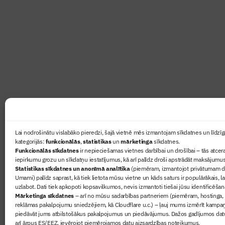
Abonē žurnālu “Būvinženie
Žurnāls Būvinženieris ir rokasgrāmata būv
lasāmviela par būvniecību ikvienam
Ziņas
Lai nodrošinātu vislabāko pieredzi, šajā vietnē mēs izmantojam sīkdatnes un līdzīga
kategorijās:
funkcionālās
,
statistikas
un
mārketinga
sīkdatnes.
Sertifikā
Funkcionālās sīkdatnes
ir nepieciešamas vietnes darbībai un drošībai – tās atcera
Žurnāls 
iepirkumu grozu un sīkdatņu iestatījumus, kā arī palīdz droši apstrādāt maksājumus
Statistikas sīkdatnes un anonīmā analītika
(piemēram, izmantojot privātumam dr
Būvindus
Umami) palīdz saprast, kā tiek lietota mūsu vietne un kāds saturs ir populārākais, l
Par mu
uzlabot. Dati tiek apkopoti kopsavilkumos, nevis izmantoti tiešai jūsu identificēšan
Mārketinga sīkdatnes
– arī no mūsu sadarbības partneriem (piemēram, hostinga,
reklāmas pakalpojumu sniedzējiem, kā Cloudflare u.c.) – ļauj mums izmērīt kampa
piedāvāt jums atbilstošākus pakalpojumus un piedāvājumus. Dažos gadījumos datu
arī ārpus ES/EEZ, ievērojot piemērojamos datu aizsardzības noteikumus.