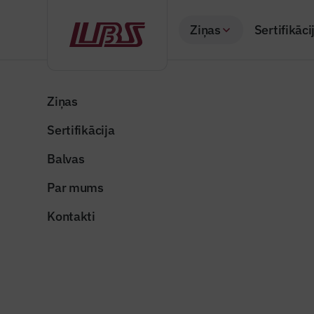
Ziņas
Sertifikāci
Atpakaļ
Sākums
Visas ziņas
Nozares vēstis
Īstenos projektu pa
Ziņas
Sertifikācija
Valsts un pašvaldība
Īstenos p
Balvas
risinājum
Par mums
Publicēts: 31.07.20
Kontakti
lietus_udens
Dalīties: