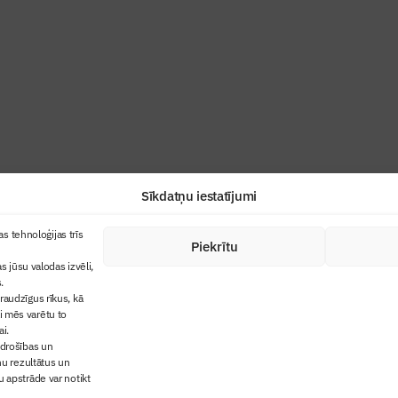
ris”
industrijas profesionāļiem un aizraujoša
Sīkdatņu iestatījumi
+371 67845910
s tehnoloģijas trīs
Piekrītu
cija
+371 26461816
s jūsu valodas izvēli,
lbs@blbs.lv
"Būvinženieris"
.
audzīgus rīkus, kā
trijas balvas
ai mēs varētu to
ms
ai.
 drošības un
ņu rezultātus un
 apstrāde var notikt