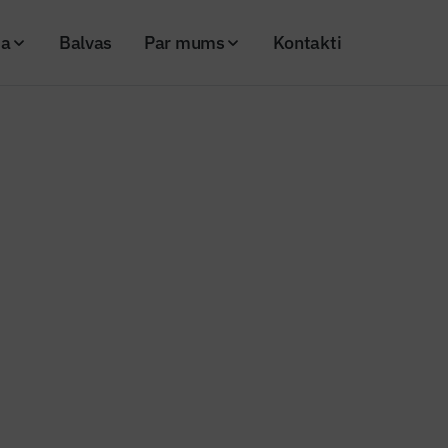
ja
Balvas
Par mums
Kontakti
r lietus ūdens attīrīšanas risinājumu Rīgā
s ziņas
rojektu par lietus ūdens attīrīša
u Rīgā
20
Skatījumi: 1145
Kopēt linku