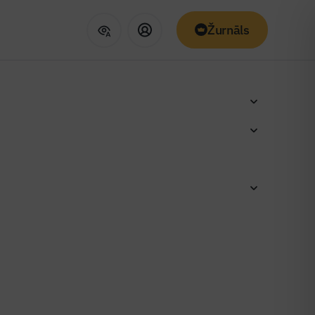
Žurnāls
nas