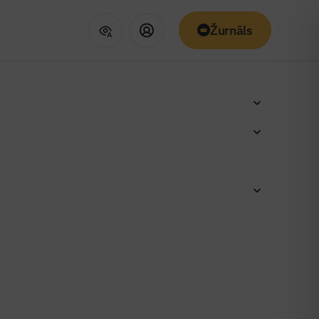
Žurnāls
4,592