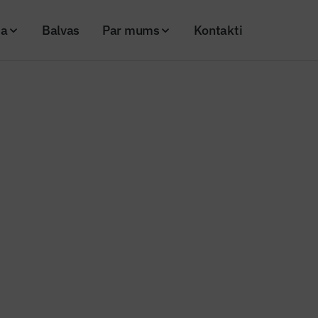
ja
Balvas
Par mums
Kontakti
ais finansējums būs 34,592 miljoni eiro
ves kopējais finansējums būs 3
ro
20
Skatījumi: 558
Kopēt linku