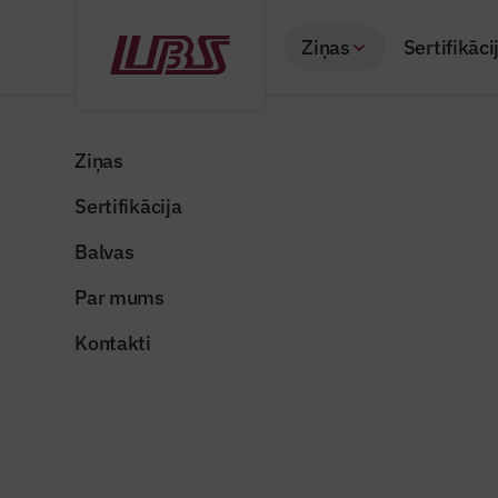
Ziņas
Sertifikāci
Atpakaļ
Sākums
Visas ziņas
Nozares vēstis
JRT pārbūves kopēj
Ziņas
Sertifikācija
Nozares vēstis
JRT pārbū
Balvas
miljoni ei
Par mums
Publicēts: 29.04.20
Kontakti
jrt2
Dalīties: