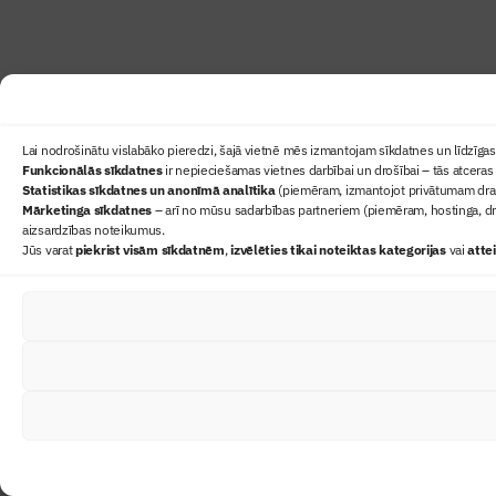
Lai nodrošinātu vislabāko pieredzi, šajā vietnē mēs izmantojam sīkdatnes un līdzīgas 
Funkcionālās sīkdatnes
ir nepieciešamas vietnes darbībai un drošībai – tās atceras 
Statistikas sīkdatnes un anonīmā analītika
(piemēram, izmantojot privātumam draudz
Mārketinga sīkdatnes
– arī no mūsu sadarbības partneriem (piemēram, hostinga, dr
aizsardzības noteikumus.
Jūs varat
piekrist visām sīkdatnēm
,
izvēlēties tikai noteiktas kategorijas
vai
atte