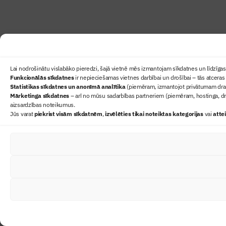
Lai nodrošinātu vislabāko pieredzi, šajā vietnē mēs izmantojam sīkdatnes un līdzīgas 
Funkcionālās sīkdatnes
ir nepieciešamas vietnes darbībai un drošībai – tās atceras 
Statistikas sīkdatnes un anonīmā analītika
(piemēram, izmantojot privātumam draudz
Mārketinga sīkdatnes
– arī no mūsu sadarbības partneriem (piemēram, hostinga, dr
aizsardzības noteikumus.
Jūs varat
piekrist visām sīkdatnēm
,
izvēlēties tikai noteiktas kategorijas
vai
atte