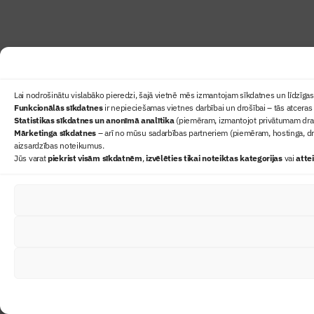
Lai nodrošinātu vislabāko pieredzi, šajā vietnē mēs izmantojam sīkdatnes un līdzīgas 
Funkcionālās sīkdatnes
ir nepieciešamas vietnes darbībai un drošībai – tās atceras 
Statistikas sīkdatnes un anonīmā analītika
(piemēram, izmantojot privātumam draudz
Mārketinga sīkdatnes
– arī no mūsu sadarbības partneriem (piemēram, hostinga, dr
aizsardzības noteikumus.
Jūs varat
piekrist visām sīkdatnēm
,
izvēlēties tikai noteiktas kategorijas
vai
atte