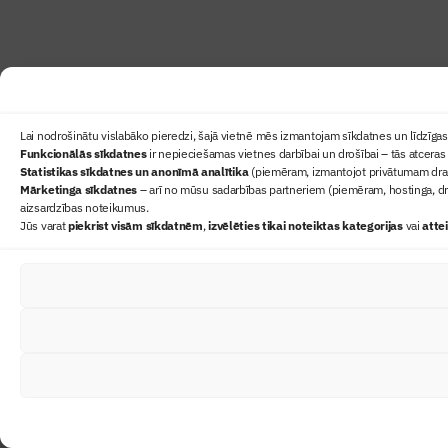
Lai nodrošinātu vislabāko pieredzi, šajā vietnē mēs izmantojam sīkdatnes un līdzīgas 
Funkcionālās sīkdatnes
ir nepieciešamas vietnes darbībai un drošībai – tās atceras 
Statistikas sīkdatnes un anonīmā analītika
(piemēram, izmantojot privātumam draudz
Mārketinga sīkdatnes
– arī no mūsu sadarbības partneriem (piemēram, hostinga, dr
aizsardzības noteikumus.
Jūs varat
piekrist visām sīkdatnēm
,
izvēlēties tikai noteiktas kategorijas
vai
atte