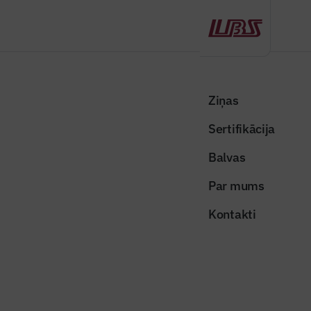
Atpakaļ
Sākums
Visas ziņas
Būvindustrijas lielā balva
Koka kopņu ģeometrija
Ziņas
Sertifikācija
Raksti žurnālā "Būvinženieris"
Koka kopņu ģeometrija
Balvas
Publicēts: 15.07.2020
Skatījumi: 1576
Par mums
Kontakti
carnikavas-pamatskola-3
Dalīties:
Kopēt linku