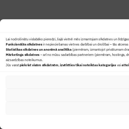
Lai nodrošinātu vislabāko pieredzi, šajā vietnē mēs izmantojam sīkdatnes un līdzīgas 
Funkcionālās sīkdatnes
ir nepieciešamas vietnes darbībai un drošībai – tās atceras 
Statistikas sīkdatnes un anonīmā analītika
(piemēram, izmantojot privātumam draudz
Mārketinga sīkdatnes
– arī no mūsu sadarbības partneriem (piemēram, hostinga, dr
aizsardzības noteikumus.
Jūs varat
piekrist visām sīkdatnēm
,
izvēlēties tikai noteiktas kategorijas
vai
atte