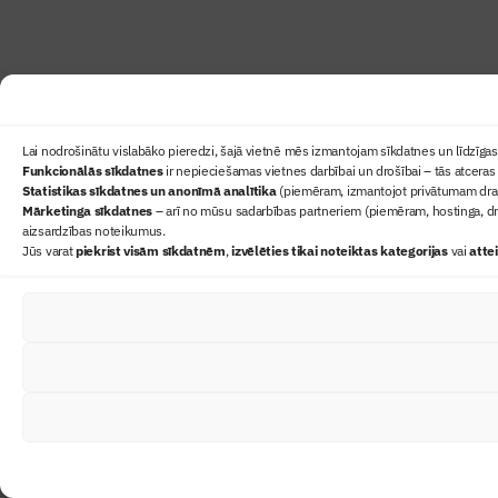
Lai nodrošinātu vislabāko pieredzi, šajā vietnē mēs izmantojam sīkdatnes un līdzīgas 
Funkcionālās sīkdatnes
ir nepieciešamas vietnes darbībai un drošībai – tās atceras 
Statistikas sīkdatnes un anonīmā analītika
(piemēram, izmantojot privātumam draudz
Mārketinga sīkdatnes
– arī no mūsu sadarbības partneriem (piemēram, hostinga, dr
aizsardzības noteikumus.
Jūs varat
piekrist visām sīkdatnēm
,
izvēlēties tikai noteiktas kategorijas
vai
atte