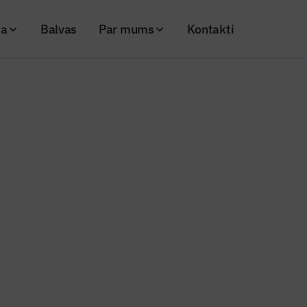
ja
Balvas
Par mums
Kontakti
o pabeigt auto pievedceļa prettrokšņu sienas izbūvi
ostā plāno pabeigt auto pievedce
ņu sienas izbūvi
20
Skatījumi: 487
pievadcels_liepaja
Kopēt linku