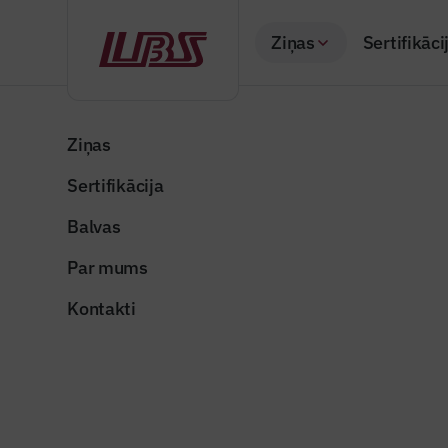
Ziņas
Sertifikāci
Atpakaļ
Sākums
Visas ziņas
Nozares vēstis
Liepājas ostā plān
Ziņas
Sertifikācija
Nozares vēstis
Liepājas 
Balvas
prettrokš
Par mums
Publicēts: 24.08.20
Kontakti
troksnu-siena_auto
Dalīties: