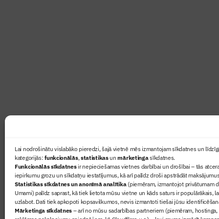
Abonē žurnālu “Būvinženie
Žurnāls Būvinženieris ir rokasgrāmata būv
lasāmviela par būvniecību ikvienam
Ziņas
Lai nodrošinātu vislabāko pieredzi, šajā vietnē mēs izmantojam sīkdatnes un līdzīga
kategorijās:
funkcionālās
,
statistikas
un
mārketinga
sīkdatnes.
Sertifikā
Funkcionālās sīkdatnes
ir nepieciešamas vietnes darbībai un drošībai – tās atcera
Žurnāls 
iepirkumu grozu un sīkdatņu iestatījumus, kā arī palīdz droši apstrādāt maksājumus
Statistikas sīkdatnes un anonīmā analītika
(piemēram, izmantojot privātumam dr
Būvindus
Umami) palīdz saprast, kā tiek lietota mūsu vietne un kāds saturs ir populārākais, l
Par mu
uzlabot. Dati tiek apkopoti kopsavilkumos, nevis izmantoti tiešai jūsu identificēšan
Mārketinga sīkdatnes
– arī no mūsu sadarbības partneriem (piemēram, hostinga,