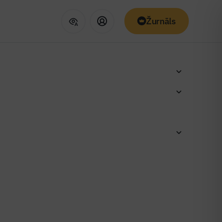
Žurnāls
ļa