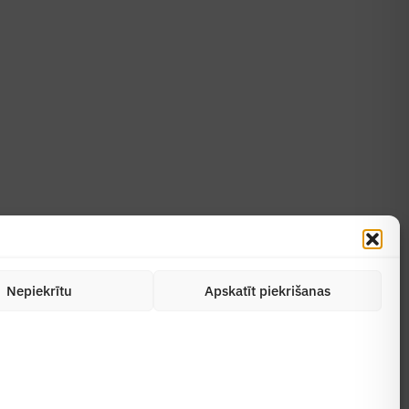
Uzzināt vairāk
Abonēt žurnālu
Nepiekrītu
Apskatīt piekrišanas