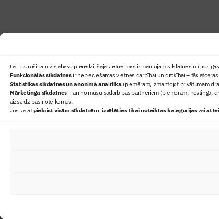
Lai nodrošinātu vislabāko pieredzi, šajā vietnē mēs izmantojam sīkdatnes un līdzīgas 
Funkcionālās sīkdatnes
ir nepieciešamas vietnes darbībai un drošībai – tās atceras 
Statistikas sīkdatnes un anonīmā analītika
(piemēram, izmantojot privātumam draudz
Mārketinga sīkdatnes
– arī no mūsu sadarbības partneriem (piemēram, hostinga, dr
aizsardzības noteikumus.
Jūs varat
piekrist visām sīkdatnēm
,
izvēlēties tikai noteiktas kategorijas
vai
atte