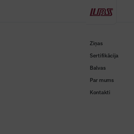
Atpakaļ
Sākums
Visas ziņas
Nozares vēstis
Nākamajā gadā plānots apgūt 260 miljonus eiro “Rail Baltica” projekta
Ziņas
īstenošanai
Sertifikācija
Nozares vēstis
Balvas
Nākamajā gadā plānots apgūt 260
Par mums
miljonus eiro “Rail Baltica”
Kontakti
projekta īstenošanai
Publicēts: 19.12.2025
Skatījumi: 227
Publicitātes attēls