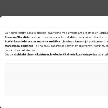
Lai nodrošinātu vislabāko pieredzi, šajā vietnē mēs izmantojam sīkdatnes un līdzīgas 
Funkcionālās sīkdatnes
ir nepieciešamas vietnes darbībai un drošībai – tās atceras 
Statistikas sīkdatnes un anonīmā analītika
(piemēram, izmantojot privātumam draudz
Mārketinga sīkdatnes
– arī no mūsu sadarbības partneriem (piemēram, hostinga, dr
aizsardzības noteikumus.
Jūs varat
piekrist visām sīkdatnēm
,
izvēlēties tikai noteiktas kategorijas
vai
atte