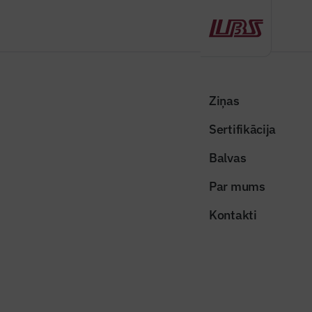
Atpakaļ
Sākums
Visas ziņas
Nozares vēstis
Naktīs ierobežos satiksmi Dzelzavas ielā
Ziņas
Sertifikācija
Valsts un pašvaldības ziņas
Naktīs ierobežos satiksmi
Balvas
Dzelzavas ielā
Par mums
Publicēts: 16.08.2020
Skatījumi: 579
Kontakti
cela_remonts_nakti
Dalīties:
Kopēt linku