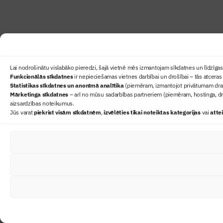
Lai nodrošinātu vislabāko pieredzi, šajā vietnē mēs izmantojam sīkdatnes un līdzīgas 
Funkcionālās sīkdatnes
ir nepieciešamas vietnes darbībai un drošībai – tās atceras 
Statistikas sīkdatnes un anonīmā analītika
(piemēram, izmantojot privātumam draudz
Mārketinga sīkdatnes
– arī no mūsu sadarbības partneriem (piemēram, hostinga, dr
aizsardzības noteikumus.
Jūs varat
piekrist visām sīkdatnēm
,
izvēlēties tikai noteiktas kategorijas
vai
atte