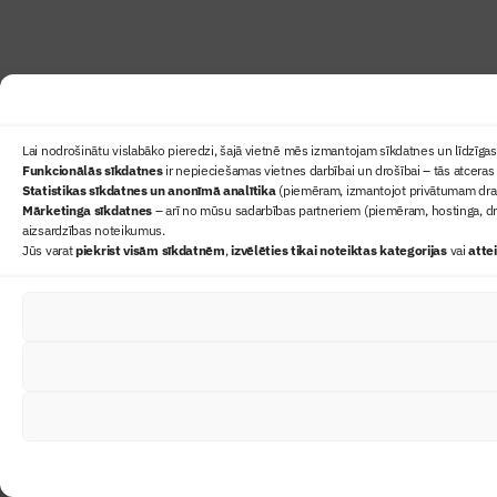
Lai nodrošinātu vislabāko pieredzi, šajā vietnē mēs izmantojam sīkdatnes un līdzīgas 
Funkcionālās sīkdatnes
ir nepieciešamas vietnes darbībai un drošībai – tās atceras 
Statistikas sīkdatnes un anonīmā analītika
(piemēram, izmantojot privātumam draudz
Mārketinga sīkdatnes
– arī no mūsu sadarbības partneriem (piemēram, hostinga, dr
aizsardzības noteikumus.
Jūs varat
piekrist visām sīkdatnēm
,
izvēlēties tikai noteiktas kategorijas
vai
atte