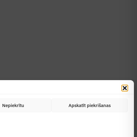
Uzzināt vairāk
Abonēt žurnālu
Nepiekrītu
Apskatīt piekrišanas