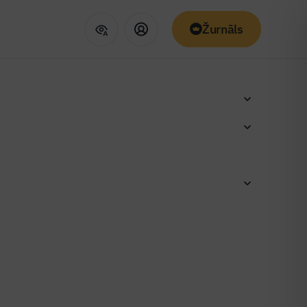
Žurnāls
izbūve