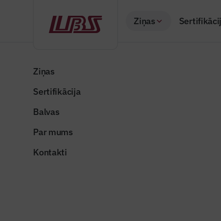
Ziņas
Sertifikāci
Atpakaļ
Sākums
Visas ziņas
Nozares vēstis
Pabeigta divu kilo
Ziņas
Sertifikācija
Valsts un pašvaldība
Pabeigta 
Balvas
Bruņiniek
Par mums
Publicēts: 02.07.20
Kontakti
bruninieku_iela_ud
Dalīties: