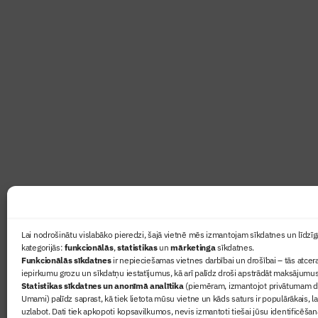
Abonē žurnālu “Būvinženie
Žurnāls Būvinženieris ir rokasgrāmata būv
lasāmviela par būvniecību ikvienam
Ziņas
Lai nodrošinātu vislabāko pieredzi, šajā vietnē mēs izmantojam sīkdatnes un līdzīga
kategorijās:
funkcionālās
,
statistikas
un
mārketinga
sīkdatnes.
Sertifikā
Funkcionālās sīkdatnes
ir nepieciešamas vietnes darbībai un drošībai – tās atcera
Žurnāls 
iepirkumu grozu un sīkdatņu iestatījumus, kā arī palīdz droši apstrādāt maksājumus
Statistikas sīkdatnes un anonīmā analītika
(piemēram, izmantojot privātumam dr
Būvindus
Umami) palīdz saprast, kā tiek lietota mūsu vietne un kāds saturs ir populārākais, l
Par mu
uzlabot. Dati tiek apkopoti kopsavilkumos, nevis izmantoti tiešai jūsu identificēšan