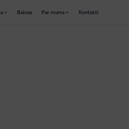
ja
Balvas
Par mums
Kontakti
metru gara ūdensvada izbūve Bruņinieku ielā
s ziņas
divu kilometru gara ūdensvada 
u ielā
20
Skatījumi: 654
ens
Kopēt linku