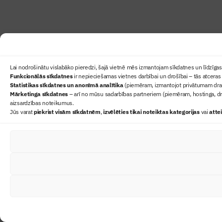
Lai nodrošinātu vislabāko pieredzi, šajā vietnē mēs izmantojam sīkdatnes un līdzīgas 
Funkcionālās sīkdatnes
ir nepieciešamas vietnes darbībai un drošībai – tās atceras 
Statistikas sīkdatnes un anonīmā analītika
(piemēram, izmantojot privātumam draudz
Mārketinga sīkdatnes
– arī no mūsu sadarbības partneriem (piemēram, hostinga, dr
aizsardzības noteikumus.
Jūs varat
piekrist visām sīkdatnēm
,
izvēlēties tikai noteiktas kategorijas
vai
atte