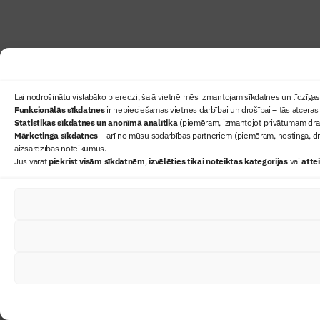
Lai nodrošinātu vislabāko pieredzi, šajā vietnē mēs izmantojam sīkdatnes un līdzīgas 
Funkcionālās sīkdatnes
ir nepieciešamas vietnes darbībai un drošībai – tās atceras 
Statistikas sīkdatnes un anonīmā analītika
(piemēram, izmantojot privātumam draudz
Mārketinga sīkdatnes
– arī no mūsu sadarbības partneriem (piemēram, hostinga, dr
aizsardzības noteikumus.
Jūs varat
piekrist visām sīkdatnēm
,
izvēlēties tikai noteiktas kategorijas
vai
atte