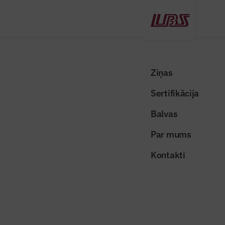
Atpakaļ
Sākums
Visas ziņas
Nozares vēstis
Piešķir finansējumu tranzītielu būvniecībai Daugavpils, Preiļu un
Ziņas
Rēzeknes pašvaldībās
Sertifikācija
Nozares vēstis
Balvas
Piešķir finansējumu tranzītielu
Par mums
būvniecībai Daugavpils, Preiļu un
Kontakti
Rēzeknes pašvaldībās
Publicēts: 25.06.2026
Skatījumi: 162
Foto ilustratīvs