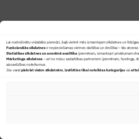
Lai nodrošinātu vislabāko pieredzi, šajā vietnē mēs izmantojam sīkdatnes un līdzīgas 
Funkcionālās sīkdatnes
ir nepieciešamas vietnes darbībai un drošībai – tās atceras 
Statistikas sīkdatnes un anonīmā analītika
(piemēram, izmantojot privātumam draudz
Mārketinga sīkdatnes
– arī no mūsu sadarbības partneriem (piemēram, hostinga, dr
aizsardzības noteikumus.
Jūs varat
piekrist visām sīkdatnēm
,
izvēlēties tikai noteiktas kategorijas
vai
atte