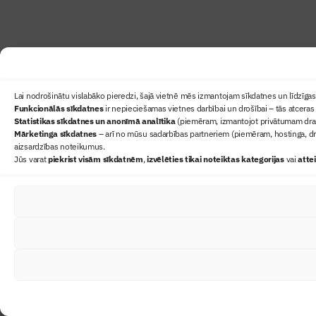
Lai nodrošinātu vislabāko pieredzi, šajā vietnē mēs izmantojam sīkdatnes un līdzīgas 
Funkcionālās sīkdatnes
ir nepieciešamas vietnes darbībai un drošībai – tās atceras 
Statistikas sīkdatnes un anonīmā analītika
(piemēram, izmantojot privātumam draudz
Mārketinga sīkdatnes
– arī no mūsu sadarbības partneriem (piemēram, hostinga, dr
aizsardzības noteikumus.
Jūs varat
piekrist visām sīkdatnēm
,
izvēlēties tikai noteiktas kategorijas
vai
atte