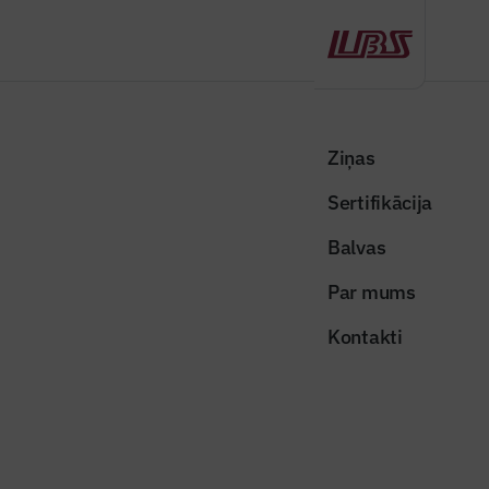
Atpakaļ
Sākums
Visas ziņas
Būvindustrijas lielā balva
Pozitīvi erudītais praktiķis
Ziņas
Sertifikācija
Raksti žurnālā "Būvinženieris"
Pozitīvi erudītais praktiķis
Balvas
Publicēts: 22.04.2020
Skatījumi: 1319
Par mums
Kontakti
kulikauskis
Dalīties:
Kopēt linku