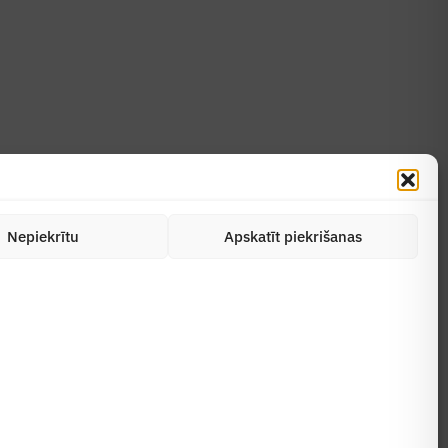
Uzzināt vairāk
Abonēt žurnālu
Nepiekrītu
Apskatīt piekrišanas