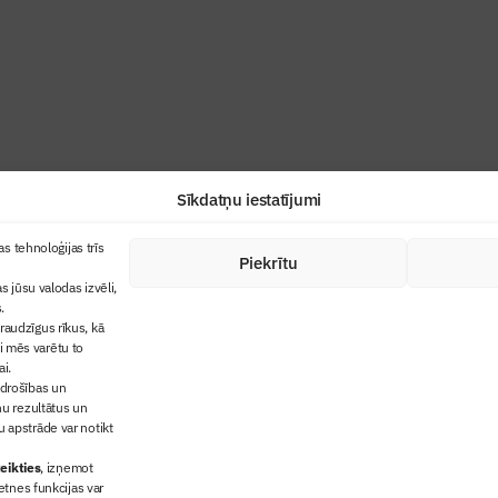
industrijas profesionāļiem un aizraujoša
Sīkdatņu iestatījumi
+371 67845910
s tehnoloģijas trīs
Piekrītu
cija
+371 26461816
s jūsu valodas izvēli,
lbs@blbs.lv
"Būvinženieris"
.
audzīgus rīkus, kā
trijas balvas
ai mēs varētu to
ms
ai.
 drošības un
ņu rezultātus un
 apstrāde var notikt
eikties
, izņemot
etnes funkcijas var