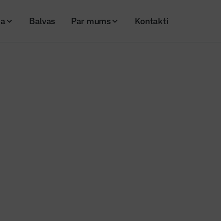
ja
Balvas
Par mums
Kontakti
 zemāko cenu ir ceļš uz nekurieni
nženieris"
 iepirkumi par zemāko cenu ir ce
19
Skatījumi: 708
Kopēt linku