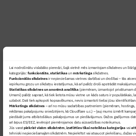
Žurnāls Būvinženieris ir rokasgrāmata būv
lasāmviela par būvniecību ikvienam
Ziņas
Lai nodrošinātu vislabāko pieredzi, šajā vietnē mēs izmantojam sīkdatnes un līdzīga
kategorijās:
funkcionālās
,
statistikas
un
mārketinga
sīkdatnes.
Sertifikā
Funkcionālās sīkdatnes
ir nepieciešamas vietnes darbībai un drošībai – tās atcera
Žurnāls 
iepirkumu grozu un sīkdatņu iestatījumus, kā arī palīdz droši apstrādāt maksājumus
Statistikas sīkdatnes un anonīmā analītika
(piemēram, izmantojot privātumam dr
Būvindus
Umami) palīdz saprast, kā tiek lietota mūsu vietne un kāds saturs ir populārākais, l
Par mu
uzlabot. Dati tiek apkopoti kopsavilkumos, nevis izmantoti tiešai jūsu identificēšan
Mārketinga sīkdatnes
– arī no mūsu sadarbības partneriem (piemēram, hostinga,
reklāmas pakalpojumu sniedzējiem, kā Cloudflare u.c.) – ļauj mums izmērīt kampa
piedāvāt jums atbilstošākus pakalpojumus un piedāvājumus. Dažos gadījumos datu
arī ārpus ES/EEZ, ievērojot piemērojamos datu aizsardzības noteikumus.
Jūs varat
piekrist visām sīkdatnēm
,
izvēlēties tikai noteiktas kategorijas
vai
att
tehniski nepieciešamajām sīkdatnēm. Nepiekrītot vai atsaucot piekrišanu, dažas vi