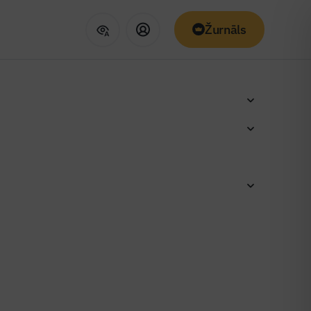
Žurnāls
ļš uz