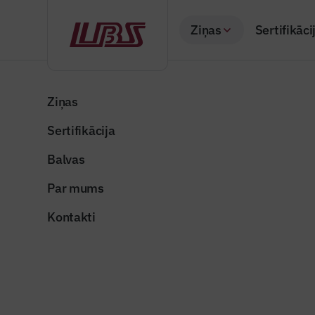
Ziņas
Sertifikāci
Atpakaļ
Sākums
Visas ziņas
LBS vēstis
Publiskie iepirkumi par
Ziņas
Sertifikācija
Raksti žurnālā "Būvi
Publiskie
Balvas
nekurieni
Par mums
Publicēts: 16.10.20
Kontakti
straumemartins
Dalīties: