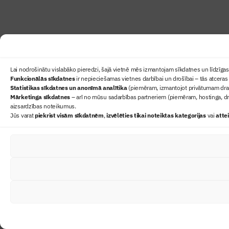
Lai nodrošinātu vislabāko pieredzi, šajā vietnē mēs izmantojam sīkdatnes un līdzīgas 
Funkcionālās sīkdatnes
ir nepieciešamas vietnes darbībai un drošībai – tās atceras 
Statistikas sīkdatnes un anonīmā analītika
(piemēram, izmantojot privātumam draudz
Mārketinga sīkdatnes
– arī no mūsu sadarbības partneriem (piemēram, hostinga, dr
aizsardzības noteikumus.
Jūs varat
piekrist visām sīkdatnēm
,
izvēlēties tikai noteiktas kategorijas
vai
atte