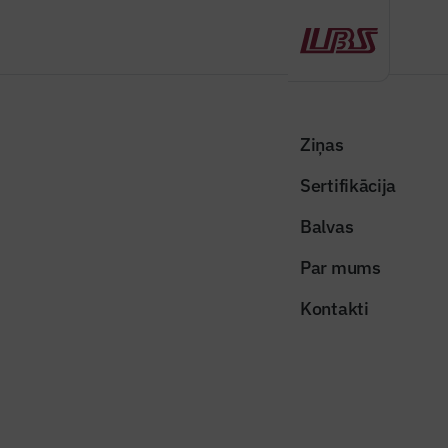
Atpakaļ
Sākums
Visas ziņas
Izceltās ziņas
Rīgā izsniegs ap 1500 energoefektivitātes sertifikātu daudzdzīvokļu
Ziņas
ēkām
Sertifikācija
Izceltās ziņas
Balvas
Rīgā izsniegs ap 1500
Par mums
energoefektivitātes sertifikātu
Kontakti
daudzdzīvokļu ēkām
Publicēts: 11.03.2026
Skatījumi: 333
Publicitātes foto