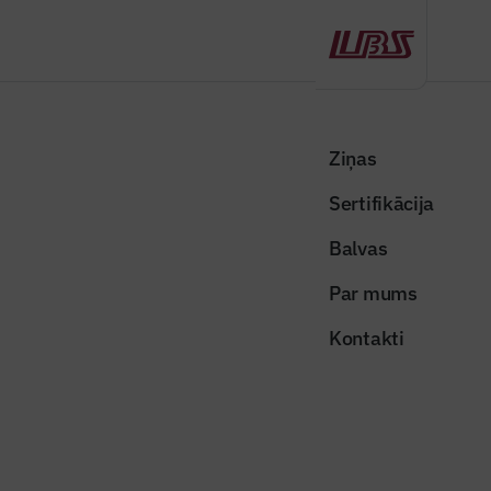
Atpakaļ
Sākums
Visas ziņas
Nozares vēstis
RTU organizētā nodarbībā skolēni izzina izglītības un karjeras iespējas
Ziņas
ceļu būvē
Sertifikācija
Nozares vēstis
Balvas
RTU organizētā nodarbībā skolēni
Par mums
izzina izglītības un karjeras
Kontakti
iespējas ceļu būvē
Publicēts: 22.04.2026
Skatījumi: 184
Foto: Vitālijs Vinogradovs, RTU