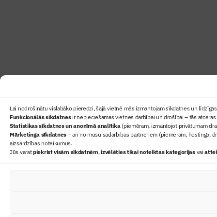
Lai nodrošinātu vislabāko pieredzi, šajā vietnē mēs izmantojam sīkdatnes un līdzīgas 
Funkcionālās sīkdatnes
ir nepieciešamas vietnes darbībai un drošībai – tās atceras 
Statistikas sīkdatnes un anonīmā analītika
(piemēram, izmantojot privātumam draudz
Mārketinga sīkdatnes
– arī no mūsu sadarbības partneriem (piemēram, hostinga, dr
aizsardzības noteikumus.
Jūs varat
piekrist visām sīkdatnēm
,
izvēlēties tikai noteiktas kategorijas
vai
atte