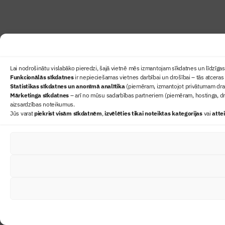
Lai nodrošinātu vislabāko pieredzi, šajā vietnē mēs izmantojam sīkdatnes un līdzīgas 
Funkcionālās sīkdatnes
ir nepieciešamas vietnes darbībai un drošībai – tās atceras 
Statistikas sīkdatnes un anonīmā analītika
(piemēram, izmantojot privātumam draudz
Mārketinga sīkdatnes
– arī no mūsu sadarbības partneriem (piemēram, hostinga, dr
aizsardzības noteikumus.
Jūs varat
piekrist visām sīkdatnēm
,
izvēlēties tikai noteiktas kategorijas
vai
atte