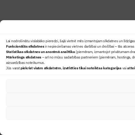
Lai nodrošinātu vislabāko pieredzi, šajā vietnē mēs izmantojam sīkdatnes un līdzīgas 
Funkcionālās sīkdatnes
ir nepieciešamas vietnes darbībai un drošībai – tās atceras 
Statistikas sīkdatnes un anonīmā analītika
(piemēram, izmantojot privātumam draudz
Mārketinga sīkdatnes
– arī no mūsu sadarbības partneriem (piemēram, hostinga, dr
aizsardzības noteikumus.
Jūs varat
piekrist visām sīkdatnēm
,
izvēlēties tikai noteiktas kategorijas
vai
atte