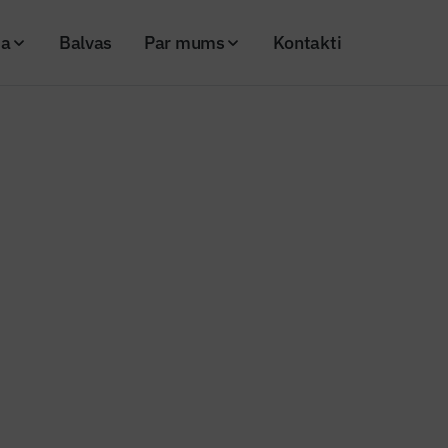
ja
Balvas
Par mums
Kontakti
avisam atklāti 47 bojājumi
s ziņas
los Rīgā pavisam atklāti 47 bojā
20
Skatījumi: 529
Kopēt linku