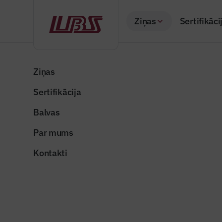
Ziņas
Sertifikāci
Atpakaļ
Sākums
Visas ziņas
Nozares vēstis
Siltumtīklos Rīgā p
Ziņas
Sertifikācija
Valsts un pašvaldība
Siltumtīk
Balvas
Publicēts: 09.06.20
Par mums
Kontakti
rigas_siltums
Dalīties: