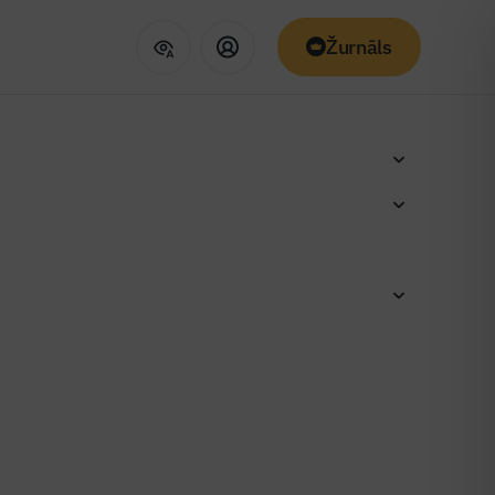
Žurnāls
jumi