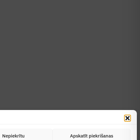
Uzzināt vairāk
Abonēt žurnālu
Nepiekrītu
Apskatīt piekrišanas