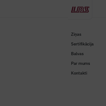
Atpakaļ
Sākums
Visas ziņas
Nozares vēstis
Šogad uzlabots apgaismojums un energoefektivitāte 52 valsts
Ziņas
autoceļu posmos
Sertifikācija
Nozares vēstis
Balvas
Šogad uzlabots apgaismojums un
Par mums
energoefektivitāte 52 valsts
Kontakti
autoceļu posmos
Publicēts: 30.12.2025
Skatījumi: 146
Foto: Renārs Koris. Publicitātes foto.