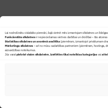
Lai nodrošinātu vislabāko pieredzi, šajā vietnē mēs izmantojam sīkdatnes un līdzīgas 
Funkcionālās sīkdatnes
ir nepieciešamas vietnes darbībai un drošībai – tās atceras 
Statistikas sīkdatnes un anonīmā analītika
(piemēram, izmantojot privātumam draudz
Mārketinga sīkdatnes
– arī no mūsu sadarbības partneriem (piemēram, hostinga, dr
aizsardzības noteikumus.
Jūs varat
piekrist visām sīkdatnēm
,
izvēlēties tikai noteiktas kategorijas
vai
atte