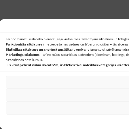
Lai nodrošinātu vislabāko pieredzi, šajā vietnē mēs izmantojam sīkdatnes un līdzīgas 
Funkcionālās sīkdatnes
ir nepieciešamas vietnes darbībai un drošībai – tās atceras 
Statistikas sīkdatnes un anonīmā analītika
(piemēram, izmantojot privātumam draudz
Mārketinga sīkdatnes
– arī no mūsu sadarbības partneriem (piemēram, hostinga, dr
aizsardzības noteikumus.
Jūs varat
piekrist visām sīkdatnēm
,
izvēlēties tikai noteiktas kategorijas
vai
atte