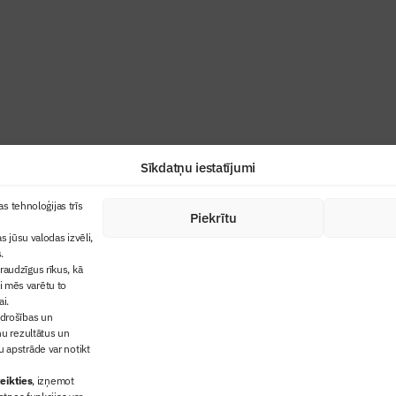
industrijas profesionāļiem un aizraujoša
Sīkdatņu iestatījumi
+371 67845910
s tehnoloģijas trīs
Piekrītu
cija
+371 26461816
s jūsu valodas izvēli,
lbs@blbs.lv
"Būvinženieris"
.
audzīgus rīkus, kā
trijas balvas
ai mēs varētu to
ms
ai.
 drošības un
ņu rezultātus un
 apstrāde var notikt
eikties
, izņemot