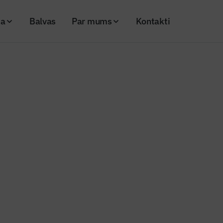
ja
Balvas
Par mums
Kontakti
ijas saldumiem ar vēsturi
nženieris"
jas saldumiem ar vēsturi
20
Skatījumi: 1025
Kopēt linku