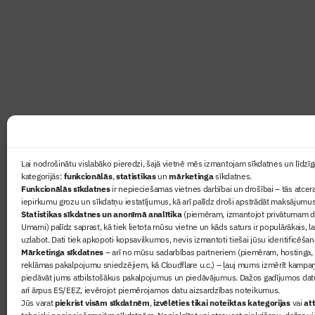
Žurnāls Būvinženieris ir rokasgrāmata būv
lasāmviela par būvniecību ikvienam
Ziņas
Lai nodrošinātu vislabāko pieredzi, šajā vietnē mēs izmantojam sīkdatnes un līdzīga
kategorijās:
funkcionālās
,
statistikas
un
mārketinga
sīkdatnes.
Sertifikā
Funkcionālās sīkdatnes
ir nepieciešamas vietnes darbībai un drošībai – tās atcera
Žurnāls 
iepirkumu grozu un sīkdatņu iestatījumus, kā arī palīdz droši apstrādāt maksājumus
Statistikas sīkdatnes un anonīmā analītika
(piemēram, izmantojot privātumam dr
Būvindus
Umami) palīdz saprast, kā tiek lietota mūsu vietne un kāds saturs ir populārākais, l
Par mu
uzlabot. Dati tiek apkopoti kopsavilkumos, nevis izmantoti tiešai jūsu identificēšan
Mārketinga sīkdatnes
– arī no mūsu sadarbības partneriem (piemēram, hostinga,
reklāmas pakalpojumu sniedzējiem, kā Cloudflare u.c.) – ļauj mums izmērīt kampa
piedāvāt jums atbilstošākus pakalpojumus un piedāvājumus. Dažos gadījumos datu
arī ārpus ES/EEZ, ievērojot piemērojamos datu aizsardzības noteikumus.
Jūs varat
piekrist visām sīkdatnēm
,
izvēlēties tikai noteiktas kategorijas
vai
att