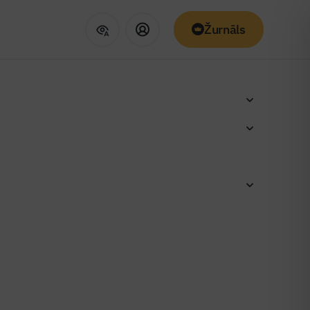
Žurnāls