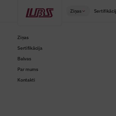
Ziņas
Sertifikāci
Atpakaļ
Sākums
Visas ziņas
Būvindustrijas lielā balva
Tehnoloģ
Ziņas
Sertifikācija
Raksti žurnālā "Būvi
Tehnoloģi
Balvas
Publicēts: 20.04.20
Par mums
Kontakti
laimasrazotne1
Dalīties: