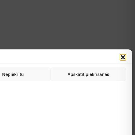
Uzzināt vairāk
Abonēt žurnālu
Nepiekrītu
Apskatīt piekrišanas