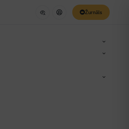
Žurnāls
parks ar