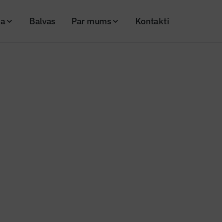
ja
Balvas
Par mums
Kontakti
 jumta izbūvēts saules parks ar unikālu stiprinājumu sistēmu
ga Plaza” jumta izbūvēts saules 
tiprinājumu sistēmu
26
Skatījumi: 283
Kopēt linku