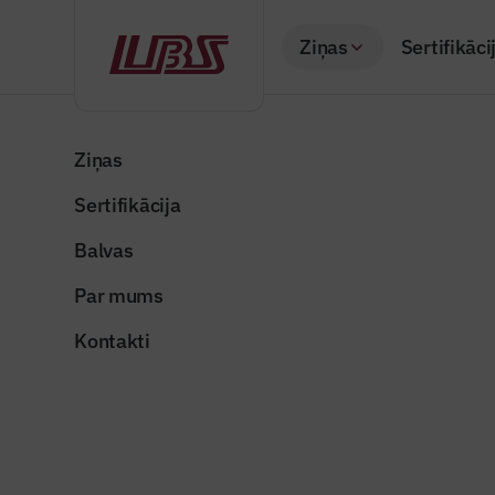
Ziņas
Sertifikāci
Atpakaļ
Sākums
Visas ziņas
Nozares vēstis
Uz TC “Rīga Plaza”
Ziņas
Sertifikācija
Nozares vēstis
Uz TC “Rī
Balvas
unikālu s
Par mums
Publicēts: 09.01.20
Kontakti
Publicitātes foto
Dalīties: