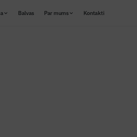
ja
Balvas
Par mums
Kontakti
oslēdzies balsojums par līdzdalības budžeta projektiem
 novadā noslēdzies balsojums p
as budžeta projektiem
26
Skatījumi: 222
Kopēt linku