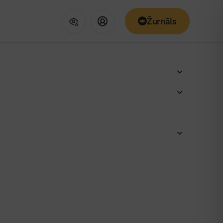
Žurnāls
ar