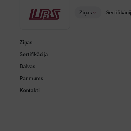
Ziņas
Sertifikāci
Atpakaļ
Sākums
Visas ziņas
Nozares vēstis
Valmieras novadā n
Ziņas
Sertifikācija
Nozares vēstis
Valmieras
Balvas
līdzdalīb
Par mums
Publicēts: 09.01.20
Kontakti
Dalīties: